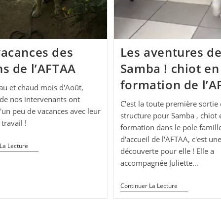
vacances des
Les aventures d
ns de l’AFTAA
Samba ! chiot en
formation de l’
au et chaud mois d'Août,
 de nos intervenants ont
C'est la toute première sortie
d'un peu de vacances avec leur
structure pour Samba , chiot 
travail !
formation dans le pole famill
d'accueil de l'AFTAA, c'est un
Les
La Lecture
découverte pour elle ! Elle a
Vacances
Des
accompagnée Juliette…
Chiens
De
L’AFTAA
Les
Continuer La Lecture
Aventures
De
Samba
!