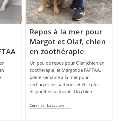
e
Repos à la mer pour
Margot et Olaf, chien
AFTAA
en zoothérapie
 en
Un peu de repos pour Olaf (chien en
en
zoothérapie) et Margot de l'AFTAA,
e
petite semaine à la mer pour
e
recharger les batteries et être plus
disponible au travail. Un chien…
Repos
Continuer La Lecture
À
La
Mer
Pour
Margot