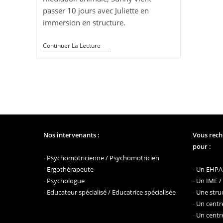
passer 10 jours avec Juliette en
immersion en structure.
Immersion
Continuer La Lecture
En
Structure
Pour
Sunny,
Chien
En
Médiation
Animale
Nos intervenants :
Vous rech
pour :
-
Psychomotricienne / Psychomotricien
-
Ergothérapeute
-
Un EHPAD
-
Psychologue
-
Un IME /
-
Educateur spécialisé / Educatrice spécialisée
-
Une struc
-
Un centre
-
Un centre