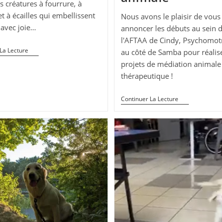
s créatures à fourrure, à
t à écailles qui embellissent
Nous avons le plaisir de vous
 avec joie…
annoncer les débuts au sein 
l'AFTAA de Cindy, Psychomotr
Nous
La Lecture
au côté de Samba pour réalis
Vous
projets de médiation animale
Souhaitons
Une
thérapeutique !
Bonne
Journée
Mondiale
Nouvelle
Continuer La Lecture
Des
Intervenante
Animaux
Psychomotri
En
Médiation
Animale