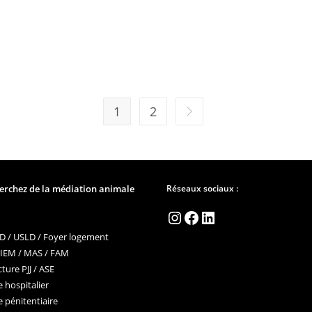
1
2
Aller à la page suivante
erchez de la médiation animale
Réseaux sociaux :
Instagram
Facebook
LinkedIn
 / USLD / Foyer logement
 IEM / MAS / FAM
ture PJJ / ASE
 hospitalier
 pénitentiaire