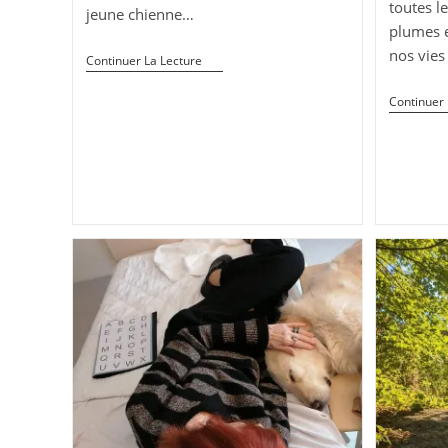
toutes le
jeune chienne…
plumes e
nos vies
Aidez
Continuer La Lecture
Nous
À
Continuer 
Prendre
Soin
De
Sibelle
:
Une
Mission
Urgente!