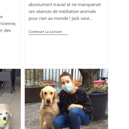
absolument travail et ne manquerait
ses séances de médiation animale
de
pour rien au monde ! Jack veut…
icienne,
er des
Quand
Continuer La Lecture
Un
Chien
De
Travail
Veut
Travailler
!
cienne
Médiation
Animale