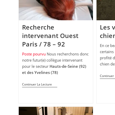
Recherche
Les 
intervenant Ouest
chie
Paris / 78 – 92
En ce be
certains
Poste pourvu
Nous recherchons donc
profité 
notre futur(e) collègue intervenant
chien de 
pour le secteur
Hauts-de-Seine (92)
et des Yvelines (78)
Continuer 
Recherche
Continuer La Lecture
Intervenant
Ouest
Paris
/
78
–
92