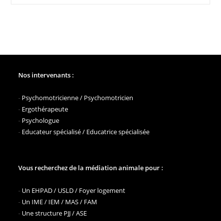
Souhaitons
Une
Bonne
Journée
Mondiale
Des
Animaux
Nos intervenants :
-
Psychomotricienne / Psychomotricien
-
Ergothérapeute
-
Psychologue
-
Educateur spécialisé / Educatrice spécialisée
Vous recherchez de la médiation animale pour :
-
Un EHPAD / USLD / Foyer logement
-
Un IME / IEM / MAS / FAM
-
Une structure PJJ / ASE