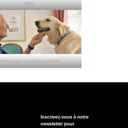
logo-3
ersonne agee en médiation animale