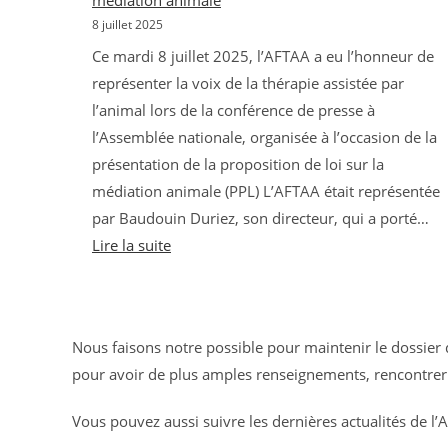
médiation animale
8 juillet 2025
Ce mardi 8 juillet 2025, l’AFTAA a eu l’honneur de
représenter la voix de la thérapie assistée par
l’animal lors de la conférence de presse à
l’Assemblée nationale, organisée à l’occasion de la
présentation de la proposition de loi sur la
médiation animale (PPL) L’AFTAA était représentée
par Baudouin Duriez, son directeur, qui a porté…
:
Lire la suite
L’AFTAA
à
l’Assemblée
Nationale
Nous faisons notre possible pour maintenir le dossier
pour
pour avoir de plus amples renseignements, rencontrer 
la
PPL
Vous pouvez aussi suivre les dernières actualités de l
sur