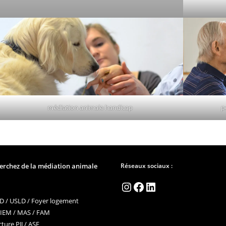
médiation animale handicap
p
erchez de la médiation animale
Réseaux sociaux :
Instagram
Facebook
LinkedIn
 / USLD / Foyer logement
 IEM / MAS / FAM
ture PJJ / ASE