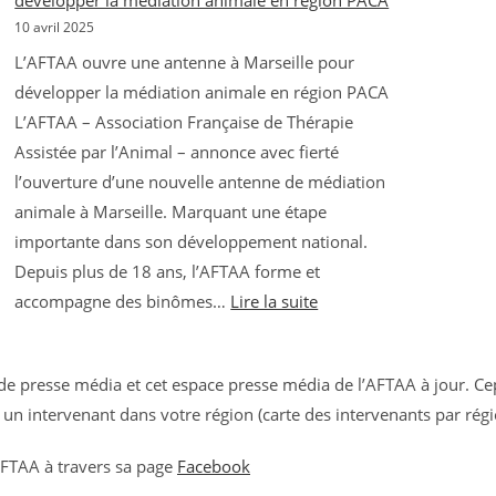
développer la médiation animale en région PACA
10 avril 2025
L’AFTAA ouvre une antenne à Marseille pour
développer la médiation animale en région PACA
L’AFTAA – Association Française de Thérapie
Assistée par l’Animal – annonce avec fierté
l’ouverture d’une nouvelle antenne de médiation
animale à Marseille. Marquant une étape
importante dans son développement national.​
Depuis plus de 18 ans, l’AFTAA forme et
:
accompagne des binômes…
Lire la suite
L’AFTAA
ouvre
une
 de presse média et cet espace presse média de l’AFTAA à jour. Ce
antenne
un intervenant dans votre région (carte des intervenants par rég
à
Marseille
’AFTAA à travers sa page
Facebook
pour