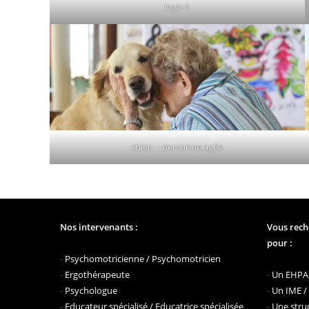
logo-1
chien – personne agée
Nos intervenants :
Vous rech
pour :
-
Psychomotricienne / Psychomotricien
-
Ergothérapeute
-
Un EHPAD
-
Psychologue
-
Un IME /
-
Educateur spécialisé / Educatrice spécialisée
-
Une struc