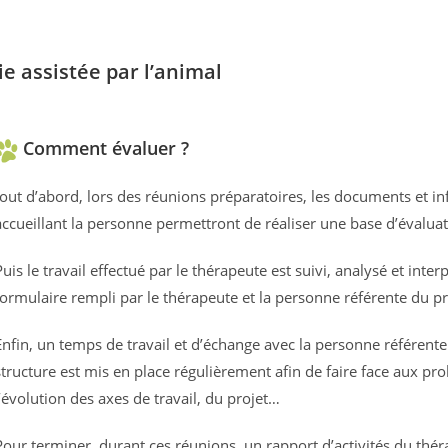
ie assistée par l’animal
Comment évaluer ?
tout d’abord, lors des réunions préparatoires, les documents et in
accueillant la personne permettront de réaliser une base d’évaluat
Puis le travail effectué par le thérapeute est suivi, analysé et int
formulaire rempli par le thérapeute et la personne référente du pr
Enfin, un temps de travail et d’échange avec la personne référente
structure est mis en place régulièrement afin de faire face aux pr
l’évolution des axes de travail, du projet…
Pour terminer, durant ces réunions, un rapport d’activités du théra