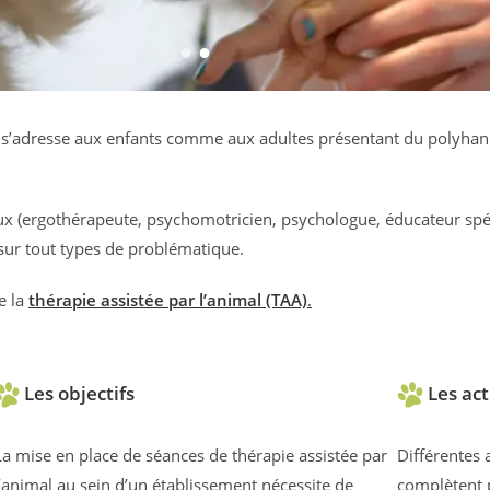
AA s’adresse aux enfants comme aux adultes présentant du polyha
 (ergothérapeute, psychomotricien, psychologue, éducateur spéci
sur tout types de problématique.
e la
thérapie assistée par l’animal (TAA)
.
Les objectifs
Les act
La mise en place de séances de thérapie assistée par
Différentes a
l’animal au sein d’un établissement nécessite de
complètent p