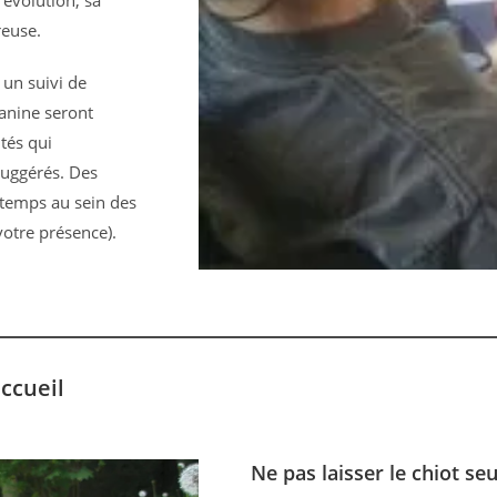
évolution, sa
reuse.
 un suivi de
canine seront
ités qui
 suggérés. Des
 temps au sein des
votre présence).
accueil
Ne pas laisser le chiot se