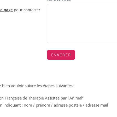
A
A
te page
pour contacter
ENVOYER
bien vouloir suivre les étapes suivantes:
n Française de Thérapie Assistée par l’Animal”
 en indiquant : nom / prénom / adresse postale / adresse mail