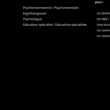
pour :
-
Psychomotricienne / Psychomotricien
-
Ergothérapeute
-
Un EHPAD
-
Psychologue
-
Un IME /
-
Educateur spécialisé / Educatrice spécialisée
-
Une struc
-
Un centre
-
Un centre