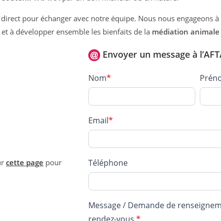
us direct pour échanger avec notre équipe. Nous nous engageons à
 et à développer ensemble les bienfaits de la
médiation animale
Envoyer un message à l’AF
C
Nom
*
Prén
o
n
t
Email
*
a
c
t
ur
cette page
pour
Téléphone
–
A
F
Message / Demande de renseignem
T
rendez-vous
*