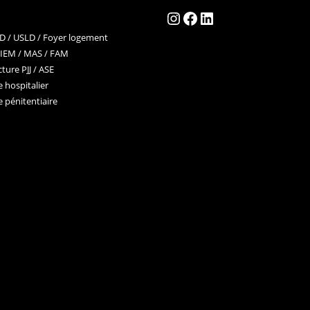
Instagram
Facebook
LinkedIn
 / USLD / Foyer logement
 IEM / MAS / FAM
ture PJJ / ASE
 hospitalier
 pénitentiaire