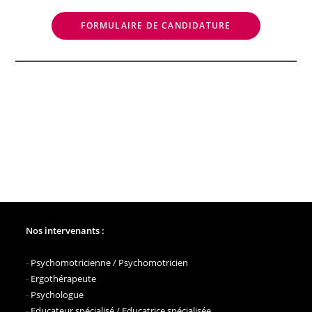
FORMULAIRE DE CANDIDATURE
Nos intervenants :
-
Psychomotricienne / Psychomotricien
-
Ergothérapeute
-
Psychologue
-
Educateur spécialisé / Educatrice spécialisée