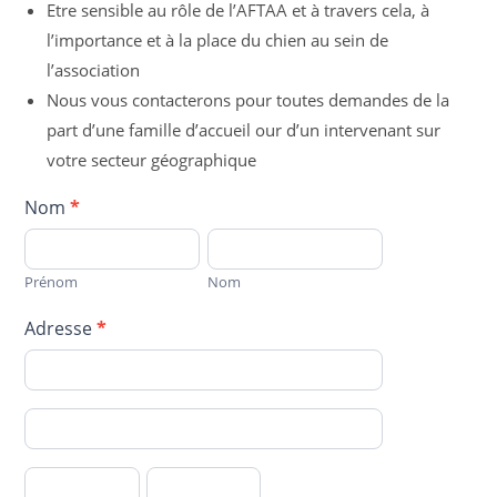
Etre sensible au rôle de l’AFTAA et à travers cela, à
l’importance et à la place du chien au sein de
l’association
Nous vous contacterons pour toutes demandes de la
part d’une famille d’accueil our d’un intervenant sur
votre secteur géographique
Formulaire
Nom
*
Famille
Prénom
Nom
Relais
Prénom
Nom
chien
AFTAA
Adresse
*
–
Adresse
VF
Adresse
Code
Ville