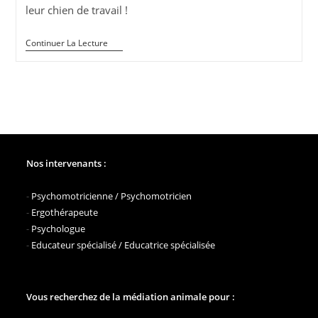
leur chien de travail !
Les
Continuer La Lecture
Vacances
Des
Chiens
De
L’AFTAA
Nos intervenants :
-
Psychomotricienne / Psychomotricien
-
Ergothérapeute
-
Psychologue
-
Educateur spécialisé / Educatrice spécialisée
Vous recherchez de la médiation animale pour :