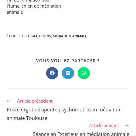
Plume, chien de médiation
animale
ÉTIQUETTES
:
AFTAA
,
CHIENS
,
MEDIATION ANIMALE
PARTAGER
VOUS VOULEZ PARTAGER ?
CE
CONTENU
Ouvrir
Ouvrir
Ouvrir
dans
dans
dans
une
une
une
autre
autre
autre
fenêtre
fenêtre
fenêtre
Read
Article précédent
more
Poste ergothérapeute psychomotricien médiation
articles
animale Toulouse
Article suivant
Séance en Extérieur en médiation animale