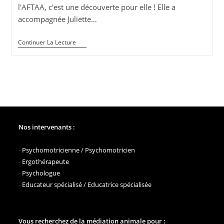
l'AFTAA, c'est une découverte pour elle ! Elle a
accompagnée Juliette…
Les
Continuer La Lecture
Aventures
De
Samba
!
Chiot
En
Formation
De
L’AFTAA
Nos intervenants :
-
Psychomotricienne / Psychomotricien
-
Ergothérapeute
-
Psychologue
-
Educateur spécialisé / Educatrice spécialisée
Vous recherchez de la médiation animale pour :