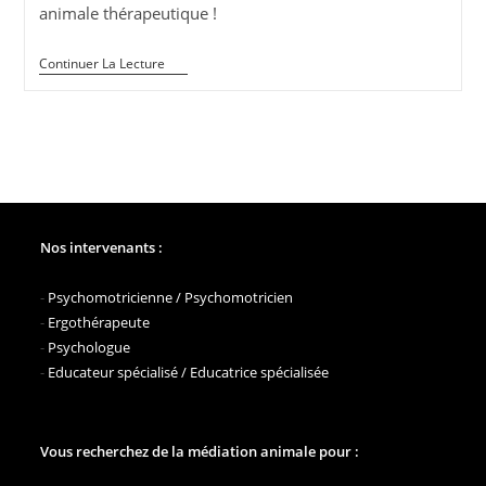
animale thérapeutique !
Nouvelle
Continuer La Lecture
Intervenante
Psychomotricienne
En
Médiation
Animale
Nos intervenants :
-
Psychomotricienne / Psychomotricien
-
Ergothérapeute
-
Psychologue
-
Educateur spécialisé / Educatrice spécialisée
Vous recherchez de la médiation animale pour :