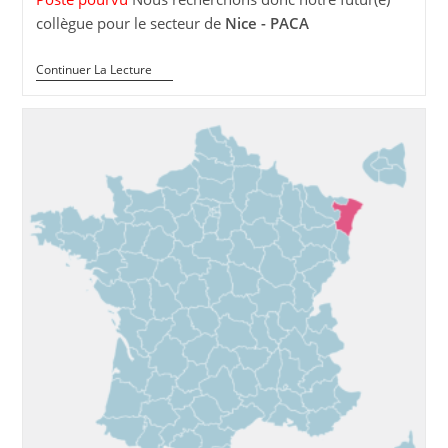
collègue pour le secteur de
Nice - PACA
Poste
Continuer La Lecture
Intervenant(e)
En
Médiation
Animale
–
Nice
–
PACA
(04
/
06
/
83)