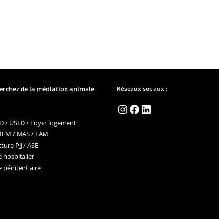
erchez de la médiation animale
Réseaux sociaux :
Instagram
Facebook
LinkedIn
 / USLD / Foyer logement
 IEM / MAS / FAM
ture PJJ / ASE
 hospitalier
 pénitentiaire