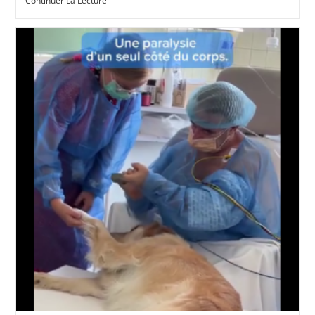
Reportage
Continuer La Lecture
Télé
« Tébéo »
Avec
Mathilde
L’AFTAA