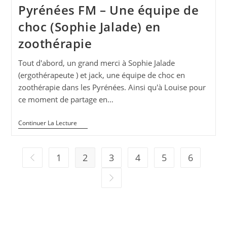
Pyrénées FM – Une équipe de
choc (Sophie Jalade) en
zoothérapie
Tout d'abord, un grand merci à Sophie Jalade
(ergothérapeute ) et jack, une équipe de choc en
zoothérapie dans les Pyrénées. Ainsi qu'à Louise pour
ce moment de partage en…
Pyrénées
Continuer La Lecture
FM
–
Une
Équipe
1
2
3
4
5
6
Go to the previous page
De
Choc
Aller à la page suivante
(Sophie
Jalade)
En
Zoothérapie