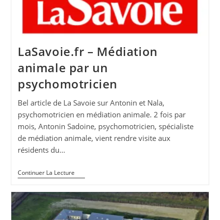
France
Et
L’AFTAA
LaSavoie.fr – Médiation
animale par un
psychomotricien
Bel article de La Savoie sur Antonin et Nala,
psychomotricien en médiation animale. 2 fois par
mois, Antonin Sadoine, psychomotricien, spécialiste
de médiation animale, vient rendre visite aux
résidents du…
LaSavoie.fr
Continuer La Lecture
–
Médiation
Animale
Par
Un
Psychomotricien