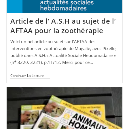
Article de l’ A.S.H au sujet de l’
AFTAA pour la zoothérapie
Voici un bel article au sujet sur l'AFTAA des
interventions en zoothérapie de Magalie, avec Pixelle,
publié dans A.S.H.« Actualité Sociale Hebdomadaire »
(n* 3220. 3221), p.11/12. Merci pour ce…
Article
Continuer La Lecture
De
L’
A.S.H
Au
Sujet
De
L’
AFTAA
Pour
La
Zoothérapie