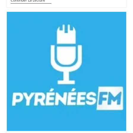
Médiation
Continuer La Lecture
Animale
En
Milieu
Carcéral
Pour
Mineur