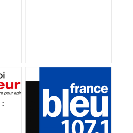
La
Zoothérapie
En
Dordogne
 :
s