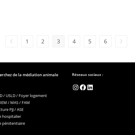
1
2
3
4
5
6
Go to the previous page
Aller à
erchez de la médiation animale
Réseaux sociaux :
Instagram
Facebook
LinkedIn
 / USLD / Foyer logement
 IEM / MAS / FAM
ture PJJ / ASE
 hospitalier
 pénitentiaire