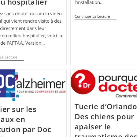
eu hospitalier
l'installation…
z sans doute tous vu la vidéo
Flora,
Continuer La Lecture
l qui vient rendre visite à des
AFTAA
Médiation
 directement dans leur
Animale
en milieu hospitalier, voici la
Dans
L’ECHO
 de l'AFTAA. Version…
DORDOGNE
Réaction
La Lecture
De
L’AFTAA
Sur
Le
Cheval
En
Milieu
Hospitalier
Tuerie d’Orlando
ier sur les
Des chiens pour
aux en
apaiser le
itution par Doc
traumatisme de