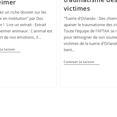
eimer
victimes
z un riche dossier sur les
"Tuerie d'Orlando : Des chien
 en institution" par Doc
apaiser le traumatisme des vi
 ! Lire un extrait : Extrait
Toute l'équipe de l'AFTAA se 
eimer animaux : L’animal est
pour témoigner de son souti
rt de nos émotions, il…
victimes de la tuerie d'Orland
Dossier
tient…
La Lecture
Sur
Les
Tuerie
Animaux
Continuer La Lecture
D’Orlando
En
:
Institution
Des
Par
Chiens
Doc
Pour
Alzheimer
Apaiser
Le
Traumatisme
Des
Victimes