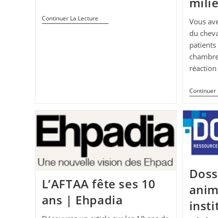
mili
Médiation
Continuer La Lecture
Vous ave
Animale
du cheva
À
L’Hôpital
patients
Sainte
chambre 
Anne
réaction
Continuer 
Doss
L’AFTAA fête ses 10
anim
ans | Ehpadia
inst