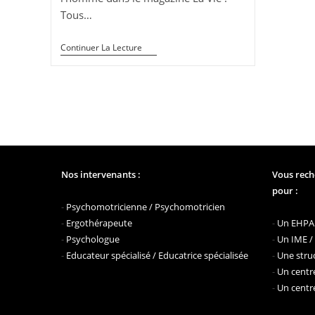
Tous…
« L’ANIMAL
Continuer La Lecture
AU
SECOURS
DE
L’HOMME »
–
Magazine
La
Vie
Nos intervenants :
Vous rech
pour :
-
Psychomotricienne / Psychomotricien
-
Ergothérapeute
-
Un EHPAD
-
Psychologue
-
Un IME /
-
Educateur spécialisé / Educatrice spécialisée
-
Une struc
-
Un centre
-
Un centre