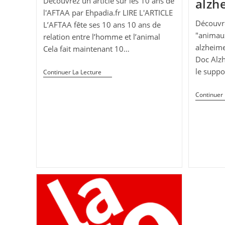
Découvrez un article sur les 10 ans de
alzh
l'AFTAA par Ehpadia.fr LIRE L'ARTICLE
Découvre
L’AFTAA fête ses 10 ans 10 ans de
"animaux
relation entre l’homme et l’animal
alzheimer
Cela fait maintenant 10…
Doc Alzh
le suppo
L’AFTAA
Continuer La Lecture
Fête
Ses
Continuer 
10
Ans
|
Ehpadia