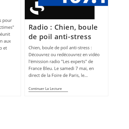
s pour
Radio : Chien, boule
ctimes"
réunit
de poil anti-stress
en aux
Chien, boule de poil anti-stress :
o et
Découvrez ou redécouvrez en vidéo
l'émission radio "Les experts" de
France Bleu. Le samedi 7 mai, en
direct de la Foire de Paris, le…
Radio
Continuer La Lecture
:
Chien,
Boule
De
Poil
Anti-
Stress