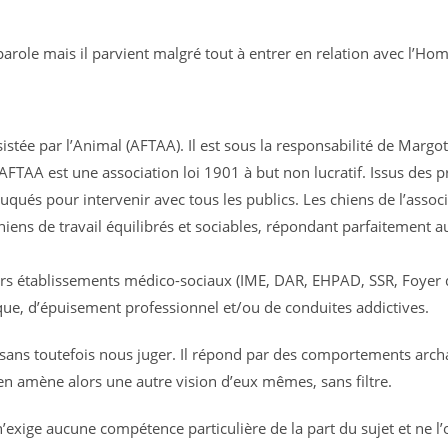
 parole mais il parvient malgré tout à entrer en relation avec l’H
Assistée par l’Animal (AFTAA). Il est sous la responsabilité de Ma
AFTAA est une association loi 1901 à but non lucratif. Issus des p
qués pour intervenir avec tous les publics. Les chiens de l’assoc
chiens de travail équilibrés et sociables, répondant parfaitement a
vers établissements médico-sociaux (IME, DAR, EHPAD, SSR, Foyer d
que, d’épuisement professionnel et/ou de conduites addictives.
té, sans toutefois nous juger. Il répond par des comportements arc
en amène alors une autre vision d’eux mêmes, sans filtre.
 n’exige aucune compétence particulière de la part du sujet et ne l