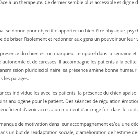
face à un thérapeute. Ce dernier semble plus accessible et digne 
al se donne pour objectif d’apporter un bien-être physique, psychol
que de briser l’isolement et redonner aux gens un pouvoir sur leur v
a présence du chien est un marqueur temporel dans la semaine et
 d’autonomie et de caresses. Il accompagne les patients à la petit
ansmission pluridisciplinaire, sa présence amène bonne humeur et 
s les parages.
es individuelles avec les patients, la présence du chien apaise 
oins anxiogène pour le patient. Des séances de régulation émotio
bénéficient d’avoir accès à un moment d’ancrage fort dans le conta
un manque de motivation dans leur accompagnement et/ou une dé
ns un but de réadaptation sociale, d’amélioration de l’estime de 