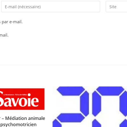
Enter
Saisir
your
l’URL
email
de
par e-mail.
address
votre
to
site
mail.
comment
(facultatif)
r – Médiation animale
 psychomotricien