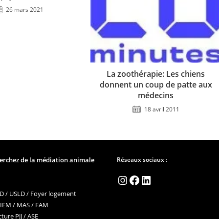
26 mars 2021
La zoothérapie: Les chiens
donnent un coup de patte aux
médecins
18 avril 2011
erchez de la médiation animale
Réseaux sociaux :
Instagram
Facebook
LinkedIn
 / USLD / Foyer logement
 IEM / MAS / FAM
ture PJJ / ASE