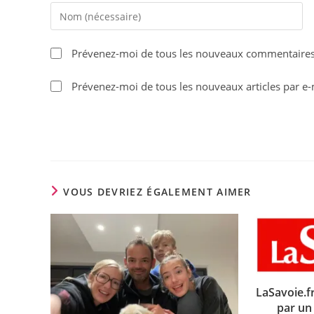
Enter
your
name
Prévenez-moi de tous les nouveaux commentaires 
or
username
Prévenez-moi de tous les nouveaux articles par e-
to
comment
VOUS DEVRIEZ ÉGALEMENT AIMER
LaSavoie.f
par un