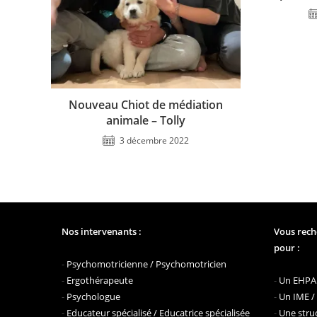
Nouveau Chiot de médiation
animale – Tolly
3 décembre 2022
Nos intervenants :
Vous rech
pour :
-
Psychomotricienne / Psychomotricien
-
Ergothérapeute
-
Un EHPAD
-
Psychologue
-
Un IME /
-
Educateur spécialisé / Educatrice spécialisée
-
Une struc