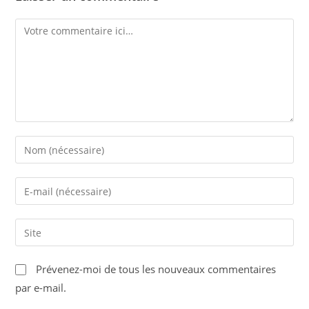
Comment
Enter
your
name
Enter
or
your
username
email
Saisir
to
address
l’URL
comment
to
de
Prévenez-moi de tous les nouveaux commentaires
comment
votre
par e-mail.
site