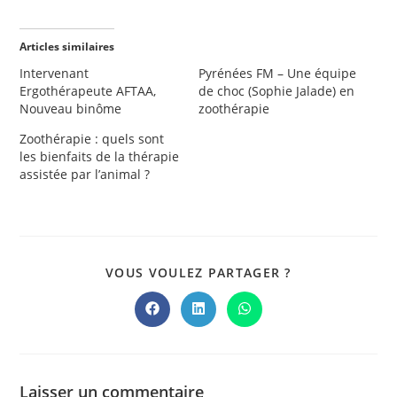
Articles similaires
Intervenant
Pyrénées FM – Une équipe
Ergothérapeute AFTAA,
de choc (Sophie Jalade) en
Nouveau binôme
zoothérapie
Zoothérapie : quels sont
les bienfaits de la thérapie
assistée par l’animal ?
PARTAGER
VOUS VOULEZ PARTAGER ?
CE
CONTENU
Ouvrir
Ouvrir
Ouvrir
dans
dans
dans
une
une
une
autre
autre
autre
fenêtre
fenêtre
fenêtre
Laisser un commentaire