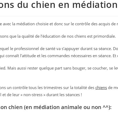
ions du chien en médiatio
aise avec la médiation choisie et donc sur le contrôle des acquis d
ons que la qualité de l’éducation de nos chiens est primordiale.
r lequel le professionnel de santé va s’appuyer durant sa séance. D
n qui connaît l’attitude et les commandes nécessaires en séance. Et 
ied. Mais aussi rester quelque part sans bouger, se coucher, se le
s un contrôle tous les trimestres sur la totalité des
chiens
de mé
l et de leur « non-stress » durant les séances !
 son chien (en médiation animale ou non ^^):