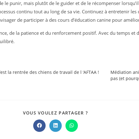
 de le punir, mais plutôt de le guider et de le récompenser lorsqu’i
ocessus continu tout au long de sa vie. Continuez à entretenir le
ager de participer à des cours d’éducation canine pour améliore
nce, de la patience et du renforcement positif. Avec du temps et 
ilibré.
’est la rentrée des chiens de travail de l ‘AFTAA !
Médiation ani
pas (et pourqu
PARTAGER
VOUS VOULEZ PARTAGER ?
CE
CONTENU
Ouvrir
Ouvrir
Ouvrir
dans
dans
dans
une
une
une