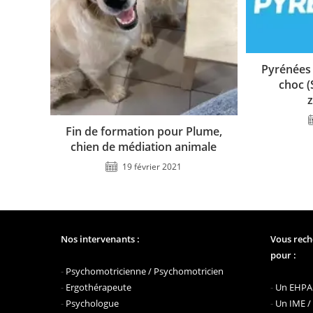
Pyrénées
choc (
Fin de formation pour Plume,
chien de médiation animale
19 février 2021
Nos intervenants :
Vous rech
pour :
-
Psychomotricienne / Psychomotricien
-
Ergothérapeute
-
Un EHPAD
-
Psychologue
-
Un IME /