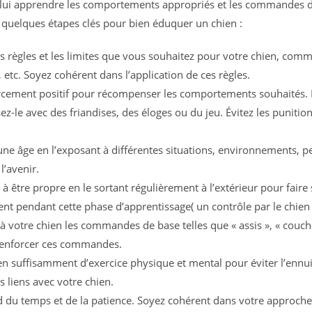
lui apprendre les comportements appropriés et les commandes de 
i quelques étapes clés pour bien éduquer un chien :
 les règles et les limites que vous souhaitez pour votre chien, comm
 etc. Soyez cohérent dans l’application de ces règles.
orcement positif pour récompenser les comportements souhaités. 
avec des friandises, des éloges ou du jeu. Évitez les punitions 
jeune âge en l’exposant à différentes situations, environnements, p
l’avenir.
à être propre en le sortant régulièrement à l’extérieur pour fair
érent pendant cette phase d’apprentissage( un contrôle par le chie
tre chien les commandes de base telles que « assis », « couché », 
 renforcer ces commandes.
hien suffisamment d’exercice physique et mental pour éviter l’enn
 liens avec votre chien.
d du temps et de la patience. Soyez cohérent dans votre approche 