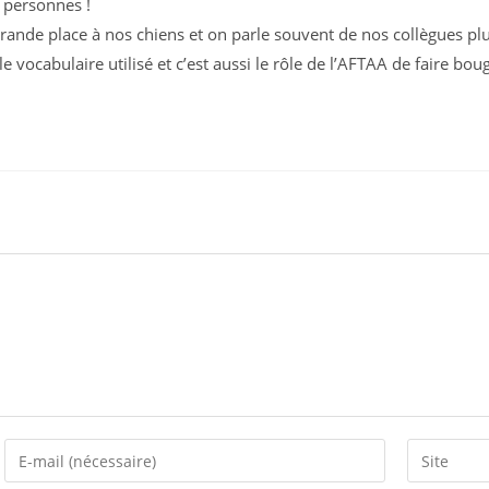
 personnes !
rande place à nos chiens et on parle souvent de nos collègues plu
ur le vocabulaire utilisé et c’est aussi le rôle de l’AFTAA de faire boug
Enter
Saisir
your
l’URL