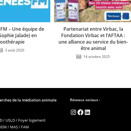
 FM – Une équipe de
Partenariat entre Virbac, la
Sophie Jalade) en
Fondation Virbac et l’AFTAA :
zoothérapie
une alliance au service du bien-
être animal
3 août 2020
14 octobre 2025
erchez de la médiation animale
Réseaux sociaux :
Instagram
Facebook
LinkedIn
 / USLD / Foyer logement
 IEM / MAS / FAM