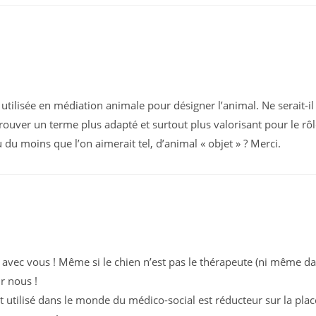
autre
autre
autre
fenêtre
fenêtre
fenêtre
utilisée en médiation animale pour désigner l’animal. Ne serait-il 
trouver un terme plus adapté et surtout plus valorisant pour le rôle
du moins que l’on aimerait tel, d’animal « objet » ? Merci.
c vous ! Même si le chien n’est pas le thérapeute (ni même dans 
r nous !
t utilisé dans le monde du médico-social est réducteur sur la place