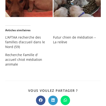
Articles similaires
L’AFTAA recherche des
Futur chien de médiation –
familles d’accueil dans le
La relève
Nord (59)
Recherche Famille d’
accueil chiot médiation
animale
PARTAGER
VOUS VOULEZ PARTAGER ?
CE
CONTENU
Ouvrir
Ouvrir
Ouvrir
dans
dans
dans