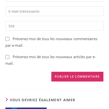
your
name
Enter
or
your
username
email
Saisir
to
address
l’URL
comment
to
de
Prévenez-moi de tous les nouveaux commentaires
comment
votre
par e-mail.
site
(facultatif)
Prévenez-moi de tous les nouveaux articles par e-
mail.
VOUS DEVRIEZ ÉGALEMENT AIMER