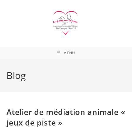
Skip
to
content
MENU
Blog
Atelier de médiation animale «
jeux de piste »