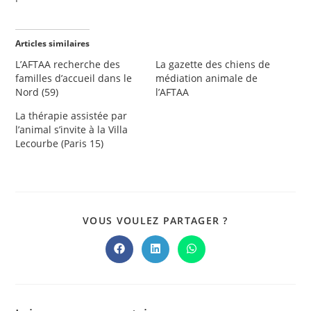
Articles similaires
L’AFTAA recherche des
La gazette des chiens de
familles d’accueil dans le
médiation animale de
Nord (59)
l’AFTAA
La thérapie assistée par
l’animal s’invite à la Villa
Lecourbe (Paris 15)
PARTAGER
VOUS VOULEZ PARTAGER ?
CE
CONTENU
Ouvrir
Ouvrir
Ouvrir
dans
dans
dans
une
une
une
autre
autre
autre
fenêtre
fenêtre
fenêtre