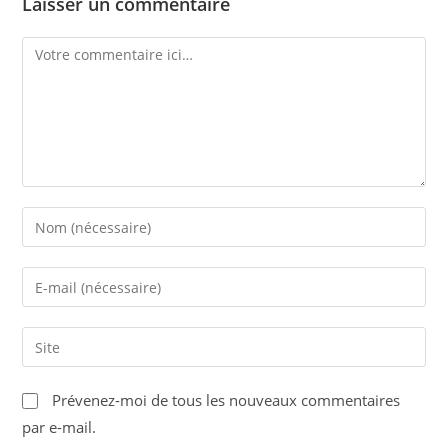
Laisser un commentaire
Comment
Enter
your
name
Enter
or
your
username
email
Saisir
to
address
l’URL
comment
to
de
Prévenez-moi de tous les nouveaux commentaires
comment
votre
par e-mail.
site