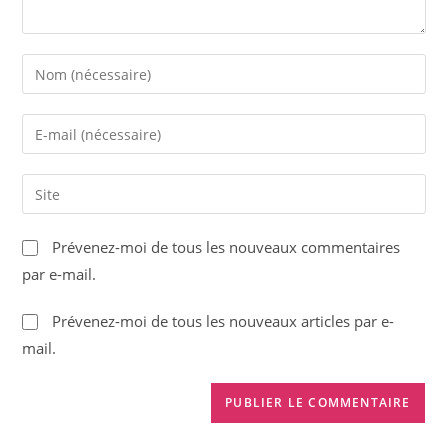
Enter
your
name
Enter
or
your
username
email
Saisir
to
address
l’URL
comment
to
de
Prévenez-moi de tous les nouveaux commentaires
comment
votre
par e-mail.
site
(facultatif)
Prévenez-moi de tous les nouveaux articles par e-
mail.