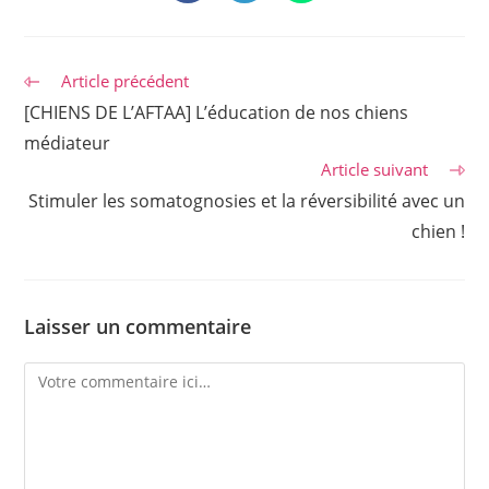
dans
dans
dans
une
une
une
autre
autre
autre
fenêtre
fenêtre
fenêtre
Read
Article précédent
more
[CHIENS DE L’AFTAA] L’éducation de nos chiens
articles
médiateur
Article suivant
Stimuler les somatognosies et la réversibilité avec un
chien !
Laisser un commentaire
Comment