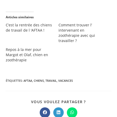
Articles similaires
C’est la rentrée des chiens
Comment trouver l’
de travail de l ‘AFTAA !
intervenant en
zoothérapie avec qui
travailler ?
Repos à la mer pour
Margot et Olaf, chien en
zoothérapie
ÉTIQUETTES
:
AFTAA
,
CHIENS
,
TRAVAIL
,
VACANCES
PARTAGER
VOUS VOULEZ PARTAGER ?
CE
CONTENU
Ouvrir
Ouvrir
Ouvrir