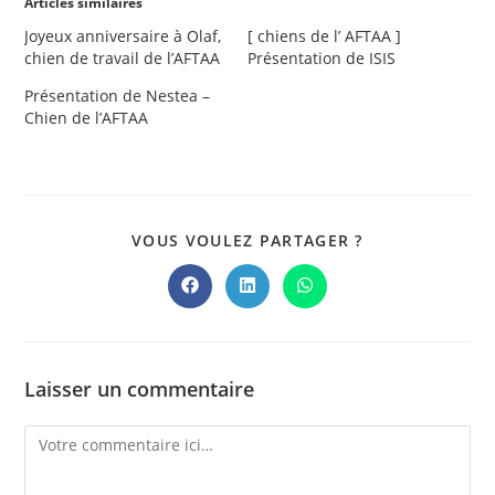
Articles similaires
Joyeux anniversaire à Olaf,
[ chiens de l’ AFTAA ]
chien de travail de l’AFTAA
Présentation de ISIS
Présentation de Nestea –
Chien de l’AFTAA
PARTAGER
VOUS VOULEZ PARTAGER ?
CE
CONTENU
Ouvrir
Ouvrir
Ouvrir
dans
dans
dans
une
une
une
autre
autre
autre
fenêtre
fenêtre
fenêtre
Laisser un commentaire
Comment