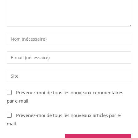
Enter
your
name
Enter
or
your
username
email
Saisir
to
address
l’URL
comment
to
de
Prévenez-moi de tous les nouveaux commentaires
comment
votre
par e-mail.
site
(facultatif)
Prévenez-moi de tous les nouveaux articles par e-
mail.