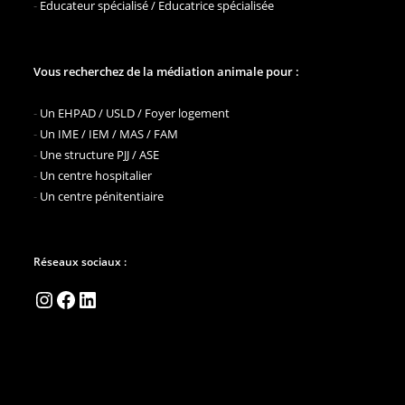
-
Educateur spécialisé / Educatrice spécialisée
Vous recherchez de la médiation animale pour :
-
Un EHPAD / USLD / Foyer logement
-
Un IME / IEM / MAS / FAM
-
Une structure PJJ / ASE
-
Un centre hospitalier
-
Un centre pénitentiaire
Réseaux sociaux :
Instagram
Facebook
LinkedIn