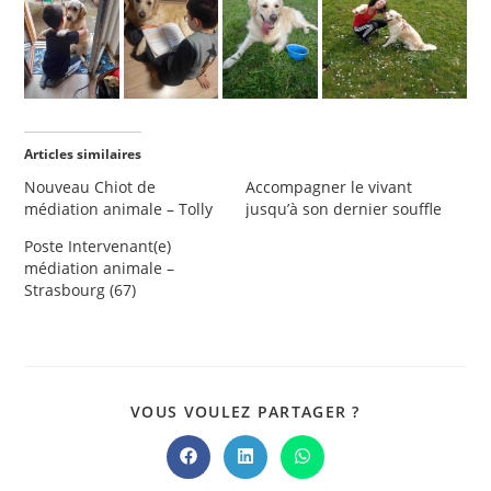
Articles similaires
Nouveau Chiot de
Accompagner le vivant
médiation animale – Tolly
jusqu’à son dernier souffle
Poste Intervenant(e)
médiation animale –
Strasbourg (67)
PARTAGER
VOUS VOULEZ PARTAGER ?
CE
CONTENU
Ouvrir
Ouvrir
Ouvrir
dans
dans
dans