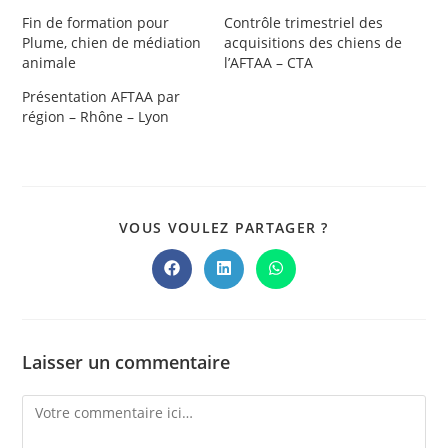
Fin de formation pour
Contrôle trimestriel des
Plume, chien de médiation
acquisitions des chiens de
animale
l’AFTAA – CTA
Présentation AFTAA par
région – Rhône – Lyon
PARTAGER
VOUS VOULEZ PARTAGER ?
CE
CONTENU
Ouvrir
Ouvrir
Ouvrir
dans
dans
dans
une
une
une
autre
autre
autre
fenêtre
fenêtre
fenêtre
Laisser un commentaire
Comment