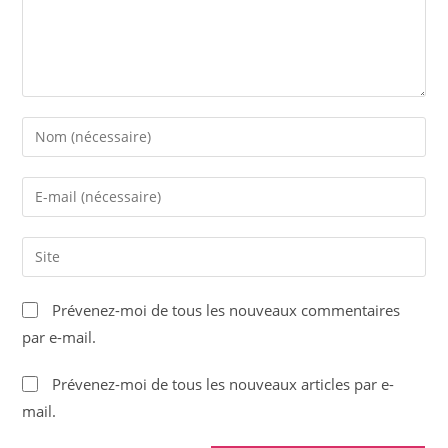
Enter
your
name
Enter
or
your
username
email
Saisir
to
address
l’URL
comment
to
de
Prévenez-moi de tous les nouveaux commentaires
comment
votre
par e-mail.
site
(facultatif)
Prévenez-moi de tous les nouveaux articles par e-
mail.