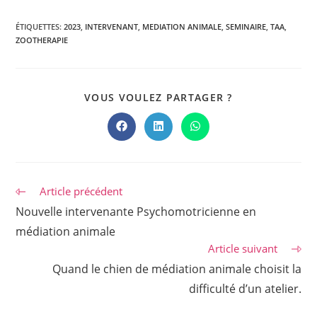
ÉTIQUETTES
:
2023
,
INTERVENANT
,
MEDIATION ANIMALE
,
SEMINAIRE
,
TAA
,
ZOOTHERAPIE
PARTAGER
VOUS VOULEZ PARTAGER ?
CE
CONTENU
Ouvrir
Ouvrir
Ouvrir
dans
dans
dans
une
une
une
autre
autre
autre
fenêtre
fenêtre
fenêtre
Read
Article précédent
more
Nouvelle intervenante Psychomotricienne en
articles
médiation animale
Article suivant
Quand le chien de médiation animale choisit la
difficulté d’un atelier.