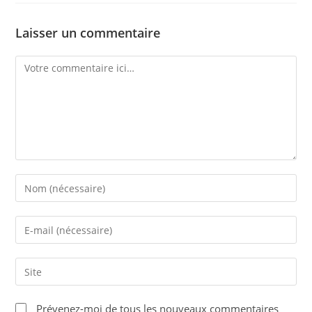
Laisser un commentaire
Comment
Enter
your
name
Enter
or
your
username
email
Saisir
to
address
l’URL
comment
to
de
Prévenez-moi de tous les nouveaux commentaires
comment