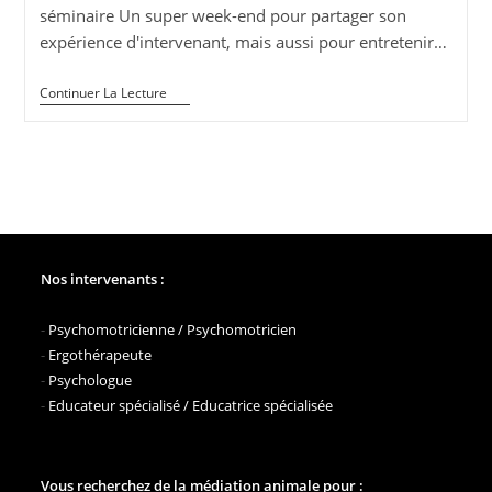
séminaire Un super week-end pour partager son
expérience d'intervenant, mais aussi pour entretenir…
Séminaire
Continuer La Lecture
Des
Intervenants
En
TAA
De
L’AFTAA
2023
Nos intervenants :
-
Psychomotricienne / Psychomotricien
-
Ergothérapeute
-
Psychologue
-
Educateur spécialisé / Educatrice spécialisée
Vous recherchez de la médiation animale pour :