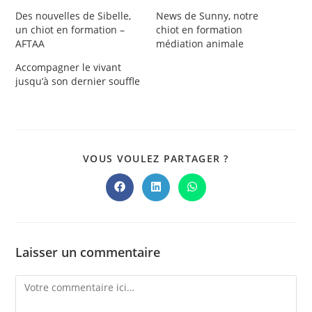
Des nouvelles de Sibelle,
News de Sunny, notre
un chiot en formation –
chiot en formation
AFTAA
médiation animale
Accompagner le vivant
jusqu’à son dernier souffle
PARTAGER
VOUS VOULEZ PARTAGER ?
CE
CONTENU
Ouvrir
Ouvrir
Ouvrir
dans
dans
dans
une
une
une
autre
autre
autre
fenêtre
fenêtre
fenêtre
Laisser un commentaire
Comment