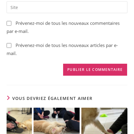
email
Saisir
to
address
l’URL
comment
to
de
Prévenez-moi de tous les nouveaux commentaires
comment
votre
par e-mail.
site
(facultatif)
Prévenez-moi de tous les nouveaux articles par e-
mail.
VOUS DEVRIEZ ÉGALEMENT AIMER