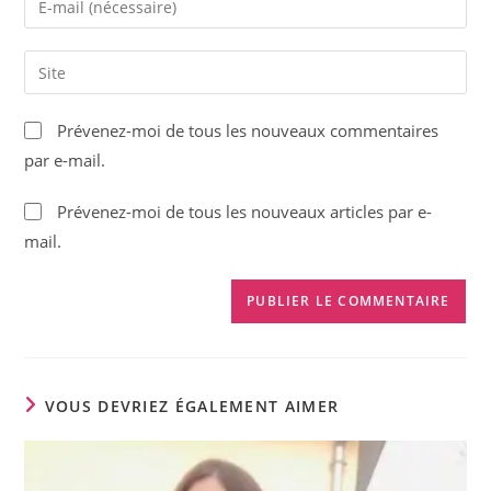
or
your
username
email
Saisir
to
address
l’URL
comment
to
de
Prévenez-moi de tous les nouveaux commentaires
comment
votre
par e-mail.
site
(facultatif)
Prévenez-moi de tous les nouveaux articles par e-
mail.
VOUS DEVRIEZ ÉGALEMENT AIMER