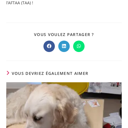
l’AFTAA (TAA) !
PARTAGER
VOUS VOULEZ PARTAGER ?
CE
CONTENU
Ouvrir
Ouvrir
Ouvrir
dans
dans
dans
une
une
une
autre
autre
autre
fenêtre
fenêtre
fenêtre
VOUS DEVRIEZ ÉGALEMENT AIMER