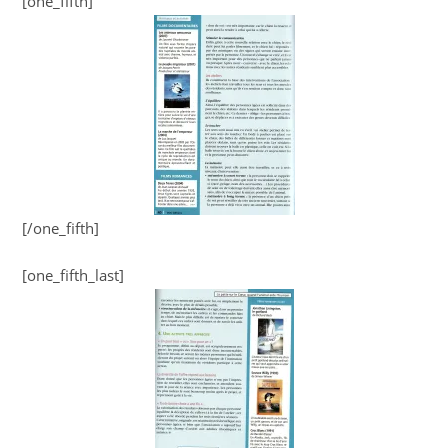
[one_fifth]
[/one_fifth]
[one_fifth_last]