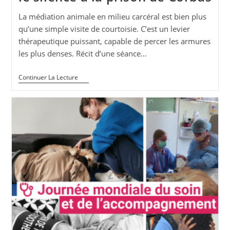
La médiation animale en milieu carcéral est bien plus
qu’une simple visite de courtoisie. C’est un levier
thérapeutique puissant, capable de percer les armures
les plus denses. Récit d’une séance…
Médiation
Continuer La Lecture
Animale
En
Milieu
Carcéral
:
Quand
Sunny
Brise
Le
Silence
À
La
Prison
De
Corbas