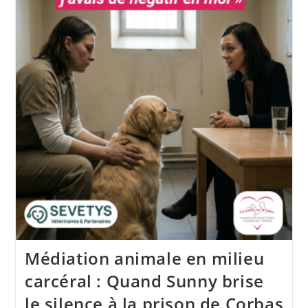
:
Barbara
Et
Urbane
Au
Micro
Du
Podcast
« Diet
Is
Not
Only
In
The
Kitchen »
Médiation animale en milieu
carcéral : Quand Sunny brise
le silence à la prison de Corbas