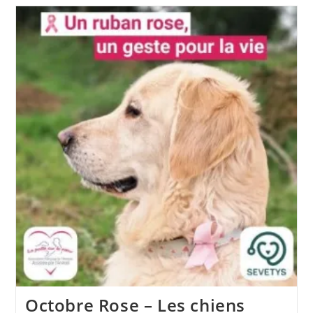
Du
Soin
Et
De
L’accompagnement
:
Le
Soin
Comme
Lien
Vivant
Octobre Rose – Les chiens