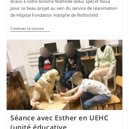
Bravo à notre binôme Mathilde (éduc spé) et Nova
pour ce beau projet au sein du service de réanimation
de Hôpital Fondation Adolphe de Rothschild
Zoothérapie
Continuer La Lecture
En
Service
De
Réanimation
À
L’hôpital
Par
L’AFTAA
Séance avec Esther en UEHC
(unité éducative