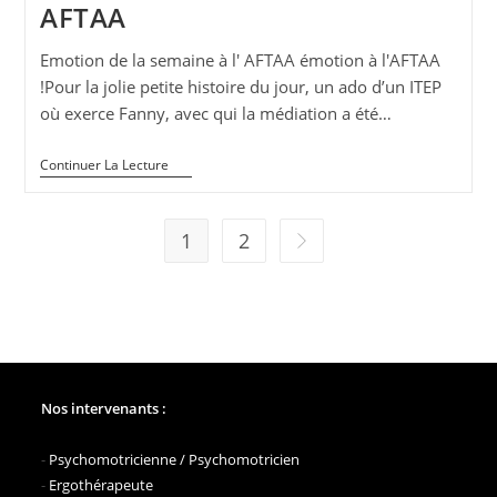
AFTAA
Emotion de la semaine à l' AFTAA émotion à l'AFTAA
!Pour la jolie petite histoire du jour, un ado d’un ITEP
où exerce Fanny, avec qui la médiation a été…
Emotion
Continuer La Lecture
De
La
Semaine
–
1
2
Aller à la page suivante
AFTAA
Nos intervenants :
-
Psychomotricienne / Psychomotricien
-
Ergothérapeute