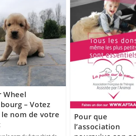
r Wheel
sbourg – Votez
 le nom de votre
Pour que
t
l’association
ur le nom du futur chiot de