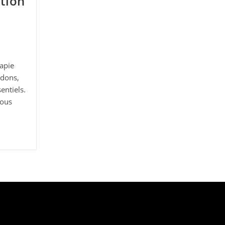
tion
apie
 dons,
entiels.
vous