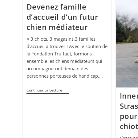
Devenez famille
d’accueil d’un futur
chien médiateur
× 3 chiots, 3 magasins,3 familles
d'accueil à trouver ! Avec le soutien de
la Fondation Truffaut, formons
ensemble les chiens médiateurs qui
accompagneront demain des
personnes porteuses de handicap.…
Devenez
Continuer La Lecture
Inne
Famille
D’accueil
Stra
D’un
Futur
pour
Chien
Médiateur
chio
Votez po