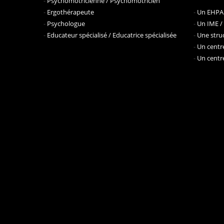
-
Psychomotricienne / Psychomotricien
-
Ergothérapeute
-
Un EHPAD
-
Psychologue
-
Un IME /
-
Educateur spécialisé / Educatrice spécialisée
-
Une struc
-
Un centre
-
Un centre