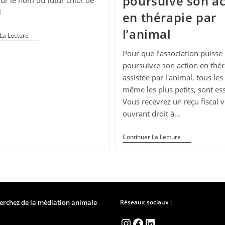
poursuive son ac
!
en thérapie par
l’animal
Inner
La Lecture
Wheel
Strasbourg
Pour que l’association puisse
–
poursuivre son action en thér
Votez
Pour
assistée par l'animal, tous les
Le
même les plus petits, sont ess
Nom
De
Vous recevrez un reçu fiscal 
Votre
ouvrant droit à…
Chiot
Pour
Continuer La Lecture
Que
L’association
Poursuive
Son
Action
En
Thérapie
Par
erchez de la médiation animale
Réseaux sociaux :
L’animal
Instagram
Facebook
LinkedIn