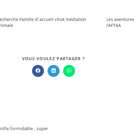
echerche Famille d’ accueil chiot médiation
Les aventures
nimale
l’AFTAA
PARTAGER
VOUS VOULEZ PARTAGER ?
CE
CONTENU
Ouvrir
Ouvrir
Ouvrir
dans
dans
dans
une
une
une
autre
autre
autre
fenêtre
fenêtre
fenêtre
gnifie formidable , super