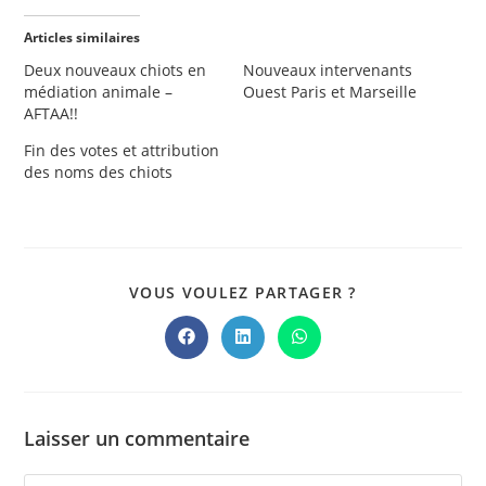
Articles similaires
Deux nouveaux chiots en
Nouveaux intervenants
médiation animale –
Ouest Paris et Marseille
AFTAA!!
Fin des votes et attribution
des noms des chiots
PARTAGER
VOUS VOULEZ PARTAGER ?
CE
CONTENU
Ouvrir
Ouvrir
Ouvrir
dans
dans
dans
une
une
une
autre
autre
autre
fenêtre
fenêtre
fenêtre
Laisser un commentaire