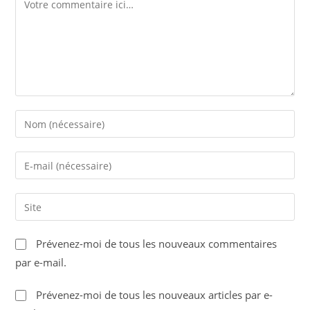
Comment
Enter
your
name
Enter
or
your
username
email
Saisir
to
address
l’URL
comment
to
de
Prévenez-moi de tous les nouveaux commentaires
comment
votre
par e-mail.
site
(facultatif)
Prévenez-moi de tous les nouveaux articles par e-