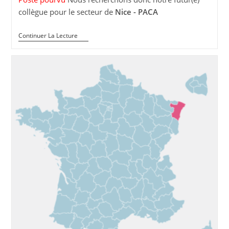
collègue pour le secteur de
Nice - PACA
Poste
Continuer La Lecture
Intervenant(e)
En
Médiation
Animale
–
Nice
–
PACA
(04
/
06
/
83)