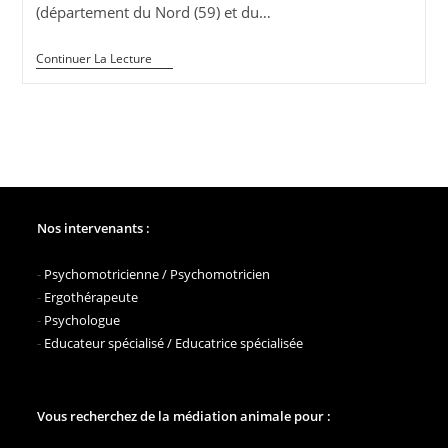
(département du Nord (59) et du…
L’AFTAA
Continuer La Lecture
Recherche
Des
Familles
D’accueil
Dans
Le
Nord
(59)
Nos intervenants :
-
Psychomotricienne / Psychomotricien
-
Ergothérapeute
-
Psychologue
-
Educateur spécialisé / Educatrice spécialisée
Vous recherchez de la médiation animale pour :