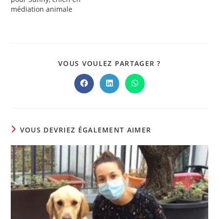
médiation animale
PARTAGER
VOUS VOULEZ PARTAGER ?
CE
CONTENU
Ouvrir
Ouvrir
Ouvrir
dans
dans
dans
une
une
une
autre
autre
autre
fenêtre
fenêtre
fenêtre
VOUS DEVRIEZ ÉGALEMENT AIMER