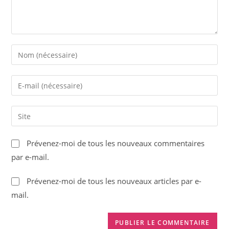
Enter
your
name
Enter
or
your
username
email
Saisir
to
address
l’URL
comment
to
de
Prévenez-moi de tous les nouveaux commentaires
comment
votre
par e-mail.
site
(facultatif)
Prévenez-moi de tous les nouveaux articles par e-
mail.