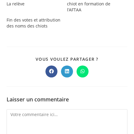
La relève
chiot en formation de
l’AFTAA
Fin des votes et attribution
des noms des chiots
PARTAGER
VOUS VOULEZ PARTAGER ?
CE
CONTENU
Ouvrir
Ouvrir
Ouvrir
dans
dans
dans
une
une
une
autre
autre
autre
fenêtre
fenêtre
fenêtre
Laisser un commentaire
Comment