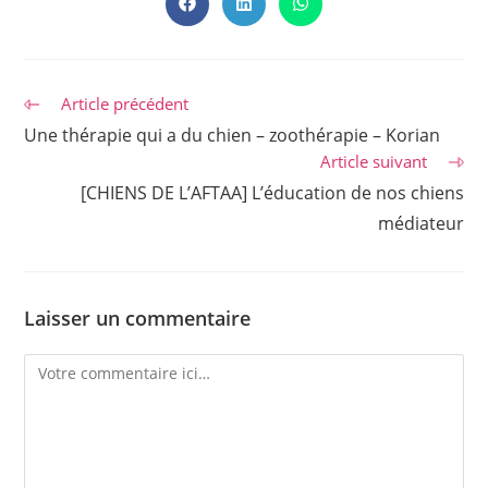
CONTENU
Ouvrir
Ouvrir
Ouvrir
dans
dans
dans
une
une
une
autre
autre
autre
fenêtre
fenêtre
fenêtre
Read
Article précédent
more
Une thérapie qui a du chien – zoothérapie – Korian
articles
Article suivant
[CHIENS DE L’AFTAA] L’éducation de nos chiens
médiateur
Laisser un commentaire
Comment