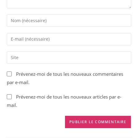
Enter
your
name
Enter
or
your
username
email
Saisir
to
address
l’URL
comment
to
de
Prévenez-moi de tous les nouveaux commentaires
comment
votre
par e-mail.
site
(facultatif)
Prévenez-moi de tous les nouveaux articles par e-
mail.