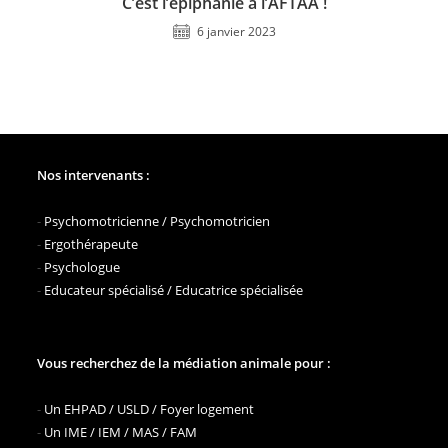
C’est l’épiphanie à l’AFTAA !
6 janvier 2023
Nos intervenants :
-
Psychomotricienne / Psychomotricien
-
Ergothérapeute
-
Psychologue
-
Educateur spécialisé / Educatrice spécialisée
Vous recherchez de la médiation animale pour :
-
Un EHPAD / USLD / Foyer logement
-
Un IME / IEM / MAS / FAM