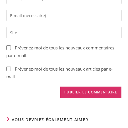
your
name
Enter
or
your
username
email
Saisir
to
address
l’URL
comment
to
de
Prévenez-moi de tous les nouveaux commentaires
comment
votre
par e-mail.
site
(facultatif)
Prévenez-moi de tous les nouveaux articles par e-
mail.
VOUS DEVRIEZ ÉGALEMENT AIMER