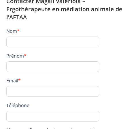
Contacter Magali Valériola –
Ergothérapeute en médiation animale de
l’AFTAA
Contact
Nom
*
–
VALERIOLA
Magali
Prénom
*
Email
*
Téléphone