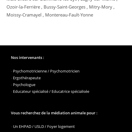
Ozoir-la-Ferrière , Bussy-Saint-Georges , Mitry-Mory ,
Moissy-Cramayel , Montereau-Fault-Yonne
Nos intervenants :
-
Psychomotricienne / Psychomotricien
-
Ergothérapeute
-
Psychologue
-
Educateur spécialisé / Educatrice spécialisée
Vous recherchez de la médiation animale pour :
-
Un EHPAD / USLD / Foyer logement