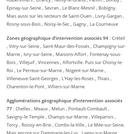
Épinay-sur-Seine , Sevran , Le Blanc-Mesnil , Bobigny.
Mais aussi sur les secteurs de Saint-Ouen , Livry-Gargan ,
Rosny-sous-Bois , Noisy-le-Sec , Gagny , La Courneuve
Zones géographique d’intervention associés 94
: Créteil
, Vitry-sur-Seine , Saint-Maur-des-Fossés , Champigny-sur-
Marne , Ivry-sur-Seine , Maisons-Alfort , Fontenay-sous-
Bois , Villejuif , Vincennes , Alfortville. Puis sur Choisy-le-
Roi , Le Perreux-sur-Marne , Nogent-sur-Marne ,
Villeneuve-Saint-Georges , L’Haÿ-les-Roses , Thiais ,
Charenton-le-Pont , Villiers-sur-Marne
Agglomérations géographique d’intervention associés
77
: Chelles , Meaux , Melun , Pontault-Combault ,
Savigny-le-Temple , Champs-sur-Marne , Villeparisis ,
Torcy , Roissy-en-Brie , Combs-la-Ville , Le Mée-sur-Seine.
Mais encore sur Dammarie-les-Lys , Lagny-sur-Marne ,