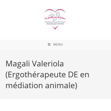
Skip
to
content
MENU
Magali Valeriola
(Ergothérapeute DE en
médiation animale)