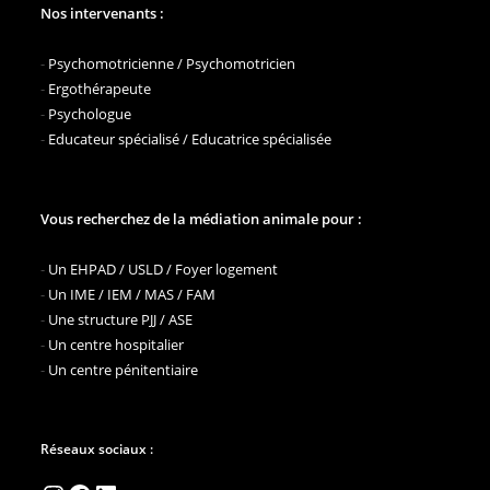
Animale
Nos intervenants :
En
Région
PACA
-
Psychomotricienne / Psychomotricien
-
Ergothérapeute
-
Psychologue
-
Educateur spécialisé / Educatrice spécialisée
Vous recherchez de la médiation animale pour :
-
Un EHPAD / USLD / Foyer logement
-
Un IME / IEM / MAS / FAM
-
Une structure PJJ / ASE
-
Un centre hospitalier
-
Un centre pénitentiaire
Réseaux sociaux :