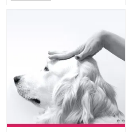
À
L’Assemblée
Nationale
Pour
La
PPL
Sur
La
Médiation
Animale