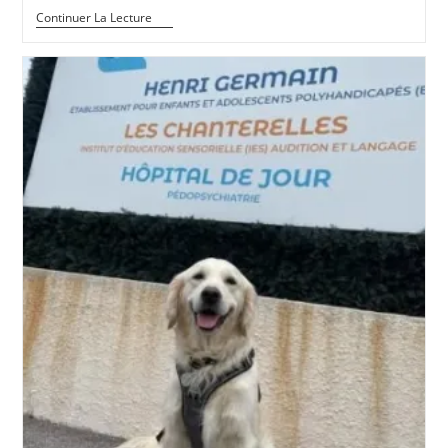
Quand
Continuer La Lecture
La
Fondation
Truffaut
Met
En
Lumière
L’AFTAA