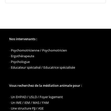
Chiens
De
L’AFTAA
Sont-
Ils
Des
Supers
Héros
?
Nos intervenants :
-
Psychomotricienne / Psychomotricien
-
Ergothérapeute
-
Psychologue
-
Educateur spécialisé / Educatrice spécialisée
Vous recherchez de la médiation animale pour :
-
Un EHPAD / USLD / Foyer logement
-
Un IME / IEM / MAS / FAM
-
Une structure PJJ / ASE