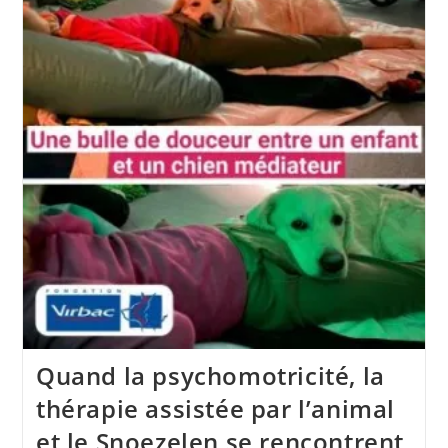
:
Barbara
Et
Urbane
Au
Micro
Du
Podcast
« Diet
Is
Not
Only
In
The
Kitchen »
Quand la psychomotricité, la
thérapie assistée par l’animal
et le Snoezelen se rencontrent