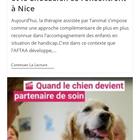
à Nice
Aujourd’hui, la thérapie assistée par l’animal s’impose
comme une approche complémentaire de plus en plus
reconnue dans l’accompagnement des enfants en
situation de handicap.C’est dans ce contexte que
l’AFTAA développe,…
Quand
Continuer La Lecture
La
Psychomotricité,
La
Thérapie
Assistée
Par
L’animal
Et
Le
Snoezelen
Se
Rencontrent
À
Nice