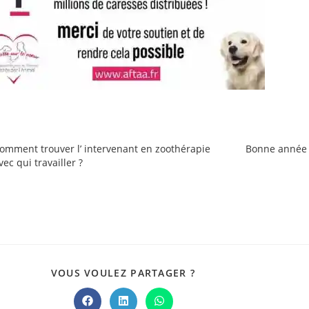
omment trouver l’ intervenant en zoothérapie
Bonne année 2
vec qui travailler ?
PARTAGER
VOUS VOULEZ PARTAGER ?
CE
CONTENU
Ouvrir
Ouvrir
Ouvrir