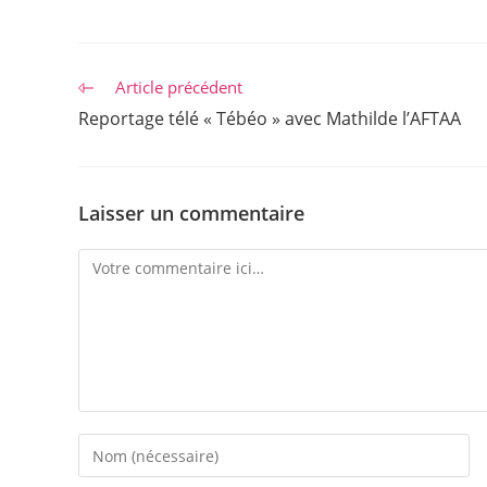
Read
Article précédent
more
Reportage télé « Tébéo » avec Mathilde l’AFTAA
articles
Laisser un commentaire
Comment
Enter
your