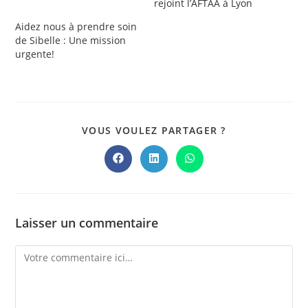
rejoint l’AFTAA à Lyon
Aidez nous à prendre soin
de Sibelle : Une mission
urgente!
PARTAGER
VOUS VOULEZ PARTAGER ?
CE
CONTENU
Ouvrir
Ouvrir
Ouvrir
dans
dans
dans
une
une
une
autre
autre
autre
fenêtre
fenêtre
fenêtre
Laisser un commentaire
Comment