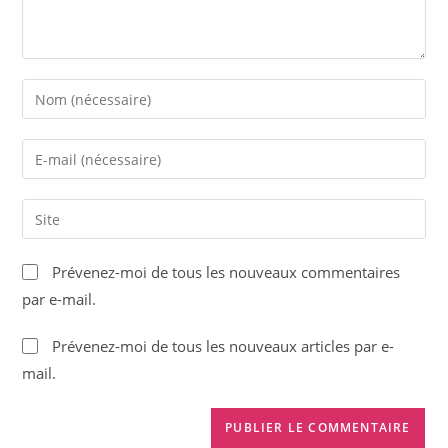
Enter
your
name
Enter
or
your
username
email
Saisir
to
address
l’URL
comment
to
de
Prévenez-moi de tous les nouveaux commentaires
comment
votre
par e-mail.
site
(facultatif)
Prévenez-moi de tous les nouveaux articles par e-
mail.