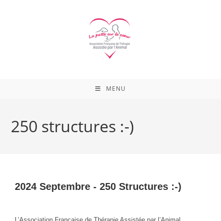
Skip
to
content
MENU
250 structures :-)
2024 Septembre -
250 Structures :-)
L’Association Française de Thérapie Assistée par l’Animal