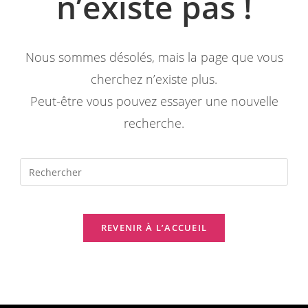
n’existe pas !
Nous sommes désolés, mais la page que vous
cherchez n’existe plus.
Peut-être vous pouvez essayer une nouvelle
recherche.
Pres
Esc
to
clos
REVENIR À L’ACCUEIL
the
sear
pane