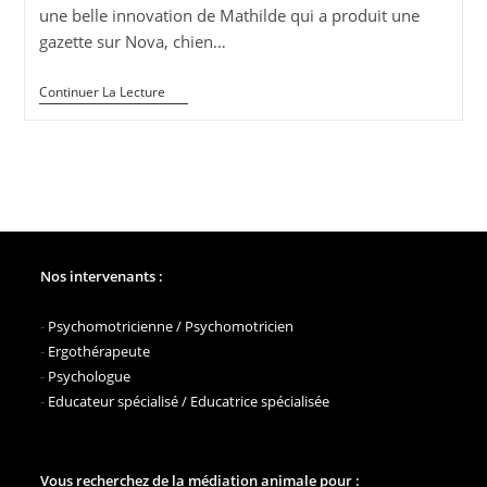
une belle innovation de Mathilde qui a produit une
gazette sur Nova, chien…
La
Continuer La Lecture
Gazette
Des
Chiens
De
Médiation
Animale
De
L’AFTAA
Nos intervenants :
-
Psychomotricienne / Psychomotricien
-
Ergothérapeute
-
Psychologue
-
Educateur spécialisé / Educatrice spécialisée
Vous recherchez de la médiation animale pour :