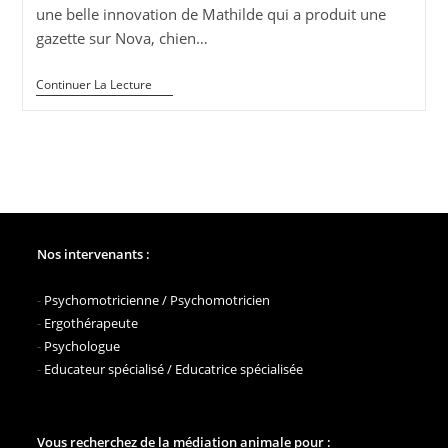
une belle innovation de Mathilde qui a produit une
gazette sur Nova, chien…
La
Continuer La Lecture
Gazette
Des
Chiens
De
Médiation
Animale
De
L’AFTAA
Nos intervenants :
-
Psychomotricienne / Psychomotricien
-
Ergothérapeute
-
Psychologue
-
Educateur spécialisé / Educatrice spécialisée
Vous recherchez de la médiation animale pour :